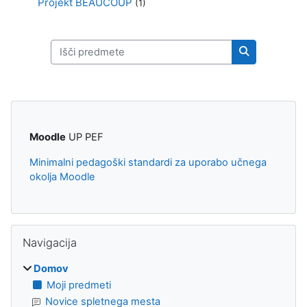
Projekt BEAUCOUP
(1)
Išči predmete
Išči predmet
Bloki
Moodle
UP PEF
Minimalni pedagoški standardi za uporabo učnega
okolja Moodle
Preskoči Navigacija
Navigacija
Domov
Moji predmeti
Novice spletnega mesta