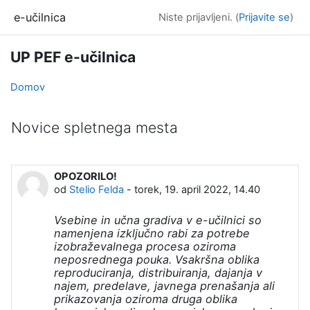
Preskoči na glavno vsebino
e-učilnica
Niste prijavljeni. (
Prijavite se
)
UP PEF e-učilnica
Domov
Novice spletnega mesta
OPOZORILO!
od
Stelio Felda
-
torek, 19. april 2022, 14.40
Vsebine in učna gradiva v e-učilnici so
namenjena izključno rabi za potrebe
izobraževalnega procesa oziroma
neposrednega pouka. Vsakršna oblika
reproduciranja, distribuiranja, dajanja v
najem, predelave, javnega prenašanja ali
prikazovanja oziroma druga oblika