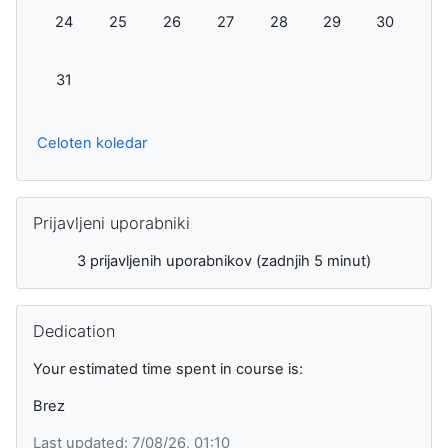
Ni dogodkov, ponedeljek, 24. avgust
Ni dogodkov, torek, 25. avgust
Ni dogodkov, sreda, 26. avgust
Ni dogodkov, četrtek, 27. avgust
Ni dogodkov, petek, 28. a
Ni dogodkov, sobot
Ni dogodkov
24
25
26
27
28
29
30
Ni dogodkov, ponedeljek, 31. avgust
31
Celoten koledar
Preskoči Prijavljeni uporabniki
Prijavljeni uporabniki
3 prijavljenih uporabnikov (zadnjih 5 minut)
Preskoči Dedication
Dedication
Your estimated time spent in course is:
Brez
Last updated: 7/08/26, 01:10