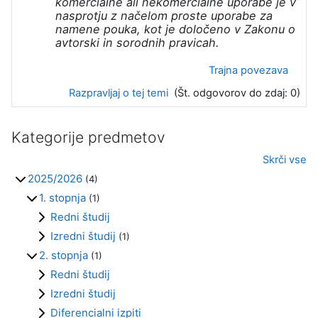
komercialne ali nekomercialne uporabe je v
nasprotju z načelom proste uporabe za
namene pouka, kot je določeno v Zakonu o
avtorski in sorodnih pravicah.
Trajna povezava
Razpravljaj o tej temi
(Št. odgovorov do zdaj: 0)
Kategorije predmetov
Skrči vse
2025/2026
(4)
1. stopnja
(1)
Redni študij
Izredni študij
(1)
2. stopnja
(1)
Redni študij
Izredni študij
Diferencialni izpiti