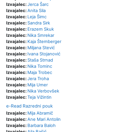
Izvajalec:
Jerca Šarc
Izvajalec:
Anita Sila
Izvajalec:
Leja Šimc
Izvajalec:
Sandra Sirk
Izvajalec:
Erazem Skuk
Izvajalec:
Nika Smrekar
Izvajalec:
Kaja Štemberger
Izvajalec:
Miljana Stević
Izvajalec:
Ivana Stojanović
Izvajalec:
Staša Strnad
Izvajalec:
Nika Tominc
Izvajalec:
Maja Trobec
Izvajalec:
Jera Troha
Izvajalec:
Mija Umer
Izvajalec:
Nika Verbovšek
Izvajalec:
Teja Vižintin
e-Read Razredni pouk
Izvajalec:
Mija Abramič
Izvajalec:
Ane Mari Antolin
Izvajalec:
Barbara Baloh
Izvajalec:
Ajla Bašić