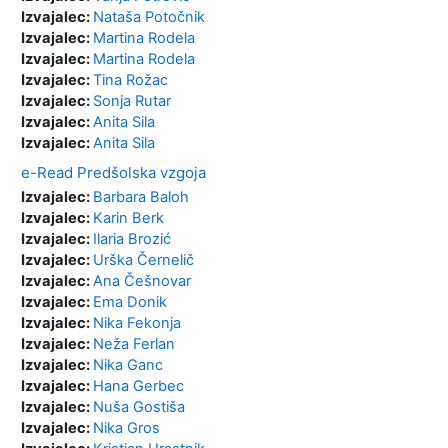
Izvajalec:
Nataša Potočnik
Izvajalec:
Martina Rodela
Izvajalec:
Martina Rodela
Izvajalec:
Tina Rožac
Izvajalec:
Sonja Rutar
Izvajalec:
Anita Sila
Izvajalec:
Anita Sila
e-Read Predšolska vzgoja
Izvajalec:
Barbara Baloh
Izvajalec:
Karin Berk
Izvajalec:
Ilaria Brozić
Izvajalec:
Urška Černelič
Izvajalec:
Ana Češnovar
Izvajalec:
Ema Donik
Izvajalec:
Nika Fekonja
Izvajalec:
Neža Ferlan
Izvajalec:
Nika Ganc
Izvajalec:
Hana Gerbec
Izvajalec:
Nuša Gostiša
Izvajalec:
Nika Gros