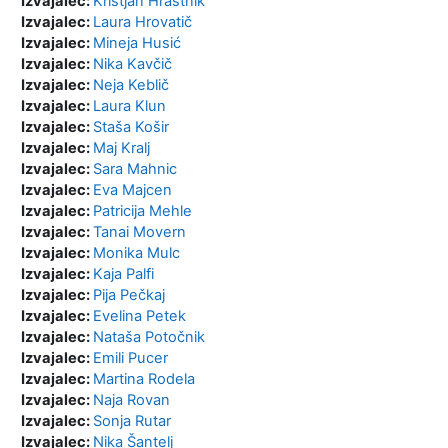
Izvajalec:
Kristjan Hrastnik
Izvajalec:
Laura Hrovatič
Izvajalec:
Mineja Husić
Izvajalec:
Nika Kavčič
Izvajalec:
Neja Keblič
Izvajalec:
Laura Klun
Izvajalec:
Staša Košir
Izvajalec:
Maj Kralj
Izvajalec:
Sara Mahnic
Izvajalec:
Eva Majcen
Izvajalec:
Patricija Mehle
Izvajalec:
Tanai Movern
Izvajalec:
Monika Mulc
Izvajalec:
Kaja Palfi
Izvajalec:
Pija Pečkaj
Izvajalec:
Evelina Petek
Izvajalec:
Nataša Potočnik
Izvajalec:
Emili Pucer
Izvajalec:
Martina Rodela
Izvajalec:
Naja Rovan
Izvajalec:
Sonja Rutar
Izvajalec:
Nika Šantelj