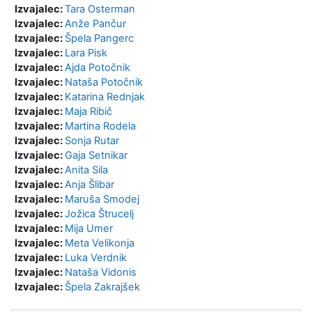
Izvajalec:
Tara Osterman
Izvajalec:
Anže Pančur
Izvajalec:
Špela Pangerc
Izvajalec:
Lara Pisk
Izvajalec:
Ajda Potočnik
Izvajalec:
Nataša Potočnik
Izvajalec:
Katarina Rednjak
Izvajalec:
Maja Ribič
Izvajalec:
Martina Rodela
Izvajalec:
Sonja Rutar
Izvajalec:
Gaja Setnikar
Izvajalec:
Anita Sila
Izvajalec:
Anja Šlibar
Izvajalec:
Maruša Smodej
Izvajalec:
Jožica Štrucelj
Izvajalec:
Mija Umer
Izvajalec:
Meta Velikonja
Izvajalec:
Luka Verdnik
Izvajalec:
Nataša Vidonis
Izvajalec:
Špela Zakrajšek