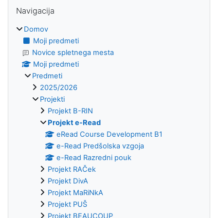
Bloki
Preskoči Navigacija
Navigacija
Domov
Moji predmeti
Novice spletnega mesta
Moji predmeti
Predmeti
2025/2026
Projekti
Projekt B-RIN
Projekt e-Read
eRead Course Development B1
e-Read Predšolska vzgoja
e-Read Razredni pouk
Projekt RAČek
Projekt DivA
Projekt MaRiNkA
Projekt PUŠ
Projekt BEAUCOUP