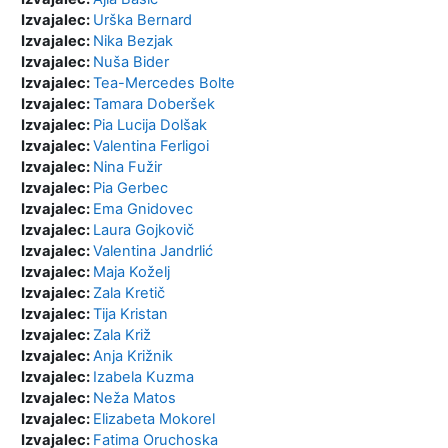
Izvajalec:
Urška Bernard
Izvajalec:
Nika Bezjak
Izvajalec:
Nuša Bider
Izvajalec:
Tea-Mercedes Bolte
Izvajalec:
Tamara Doberšek
Izvajalec:
Pia Lucija Dolšak
Izvajalec:
Valentina Ferligoi
Izvajalec:
Nina Fužir
Izvajalec:
Pia Gerbec
Izvajalec:
Ema Gnidovec
Izvajalec:
Laura Gojkovič
Izvajalec:
Valentina Jandrlić
Izvajalec:
Maja Koželj
Izvajalec:
Zala Kretič
Izvajalec:
Tija Kristan
Izvajalec:
Zala Križ
Izvajalec:
Anja Križnik
Izvajalec:
Izabela Kuzma
Izvajalec:
Neža Matos
Izvajalec:
Elizabeta Mokorel
Izvajalec:
Fatima Oruchoska