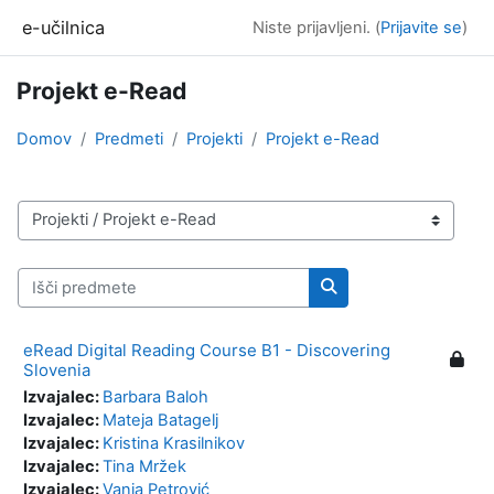
Preskoči na glavno vsebino
e-učilnica
Niste prijavljeni. (
Prijavite se
)
Projekt e-Read
Domov
Predmeti
Projekti
Projekt e-Read
Kategorije predmetov
Išči predmete
Išči predmete
eRead Digital Reading Course B1 - Discovering
Slovenia
Izvajalec:
Barbara Baloh
Izvajalec:
Mateja Batagelj
Izvajalec:
Kristina Krasilnikov
Izvajalec:
Tina Mržek
Izvajalec:
Vanja Petrović