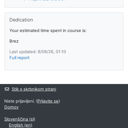
Preskoči Dedication
Dedication
Your estimated time spent in course is:
Brez
Last updated: 8/08/26, 01:10
Full report
Supplementary blocks
Stik s skrbnikom strani
Niste prijavljeni. (
Prijavite se
)
Domov
Slovenščina ‎(sl)‎
English ‎(en)‎