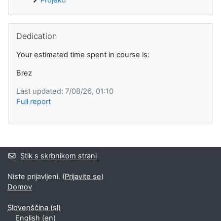
Preskoči Dedication
Dedication
Your estimated time spent in course is:
Brez
Last updated: 7/08/26, 01:10
Full report
Supplementary blocks
Stik s skrbnikom strani
Niste prijavljeni. (
Prijavite se
)
Domov
Slovenščina ‎(sl)‎
English ‎(en)‎