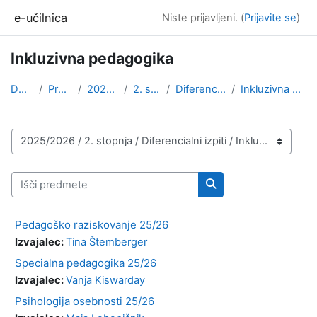
Preskoči na glavno vsebino
e-učilnica
Niste prijavljeni. (
Prijavite se
)
Inkluzivna pedagogika
Domov
Predmeti
2025/2026
2. stopnja
Diferencialni izpiti
Inkluzivna pedagogika
Kategorije predmetov
Išči predmete
Išči predmete
Pedagoško raziskovanje 25/26
Izvajalec:
Tina Štemberger
Specialna pedagogika 25/26
Izvajalec:
Vanja Kiswarday
Psihologija osebnosti 25/26