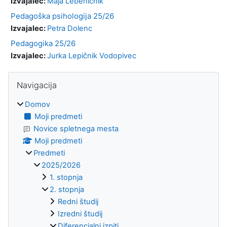
Izvajalec:
Maja Lebeničnik
Pedagoška psihologija 25/26
Izvajalec:
Petra Dolenc
Pedagogika 25/26
Izvajalec:
Jurka Lepičnik Vodopivec
Bloki
Preskoči Navigacija
Navigacija
Domov
Moji predmeti
Novice spletnega mesta
Moji predmeti
Predmeti
2025/2026
1. stopnja
2. stopnja
Redni študij
Izredni študij
Diferencialni izpiti