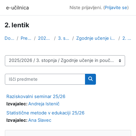
Preskoči na glavno vsebino
e-učilnica
Niste prijavljeni. (
Prijavite se
)
2. lentik
Domov
Predmeti
2025/2026
3. stopnja
Zgodnje učenje in poučevanje
2. lentik
Kategorije predmetov
Išči predmete
Išči predmete
Raziskovalni seminar 25/26
Izvajalec:
Andreja Istenič
Statistične metode v edukaciji 25/26
Izvajalec:
Ana Slavec
Bloki
Preskoči Navigacija