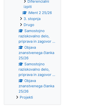
Diferencialni
izpiti
iMent 2 25/26
3. stopnja
Drugo
Samostojno
raziskovalno delo,
priprava in zagovor ...
Objava
znanstvenega članka
25/26
Samostojno
raziskovalno delo,
priprava in zagovor ...
Objava
znanstvenega članka
25/26
Projekti