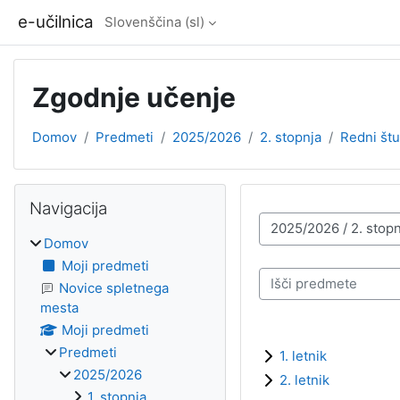
Preskoči na glavno vsebino
e-učilnica
Slovenščina ‎(sl)‎
Zgodnje učenje
Domov
Predmeti
2025/2026
2. stopnja
Redni štu
Bloki
Preskoči Navigacija
Navigacija
Kategorije predmetov
Domov
Moji predmeti
Išči predmete
Novice spletnega
mesta
Moji predmeti
Predmeti
1. letnik
2025/2026
2. letnik
1. stopnja