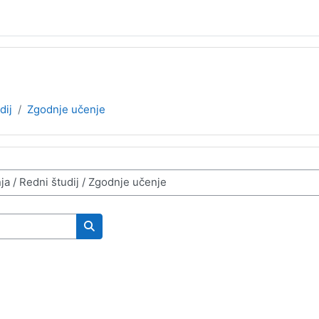
dij
Zgodnje učenje
Išči predmete