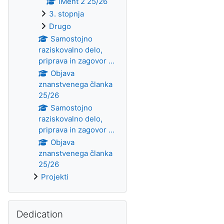
iMent 2 25/26
3. stopnja
Drugo
Samostojno
raziskovalno delo,
priprava in zagovor ...
Objava
znanstvenega članka
25/26
Samostojno
raziskovalno delo,
priprava in zagovor ...
Objava
znanstvenega članka
25/26
Projekti
Skip Dedication
Dedication