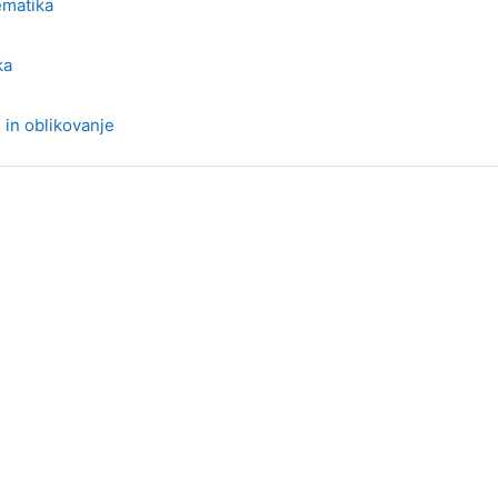
ematika
ka
 in oblikovanje