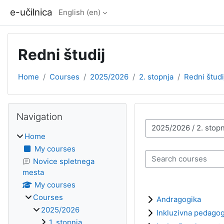
Skip to main content
e-učilnica
English ‎(en)‎
Redni študij
Home
Courses
2025/2026
2. stopnja
Redni študi
Blocks
Skip Navigation
Navigation
Course categories
Home
My courses
Search courses
Novice spletnega
mesta
My courses
Courses
Andragogika
2025/2026
Inkluzivna pedagog
1. stopnja