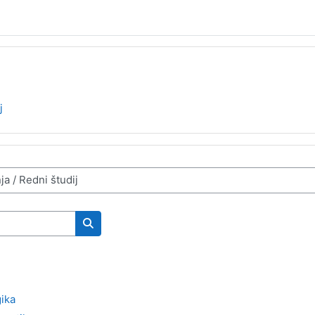
j
Search courses
ika