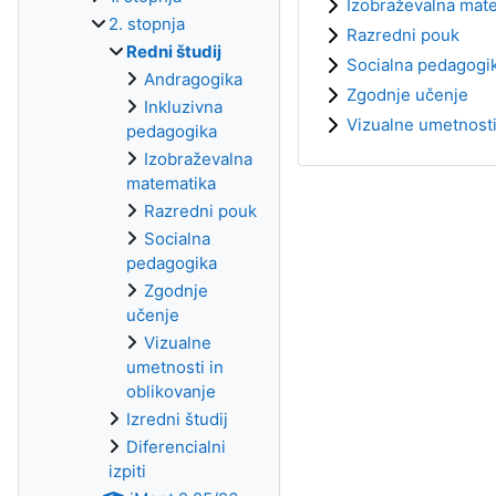
Izobraževalna mat
2. stopnja
Razredni pouk
Redni študij
Socialna pedagogi
Andragogika
Zgodnje učenje
Inkluzivna
Vizualne umetnosti
pedagogika
Izobraževalna
matematika
Razredni pouk
Socialna
pedagogika
Zgodnje
učenje
Vizualne
umetnosti in
oblikovanje
Izredni študij
Diferencialni
izpiti