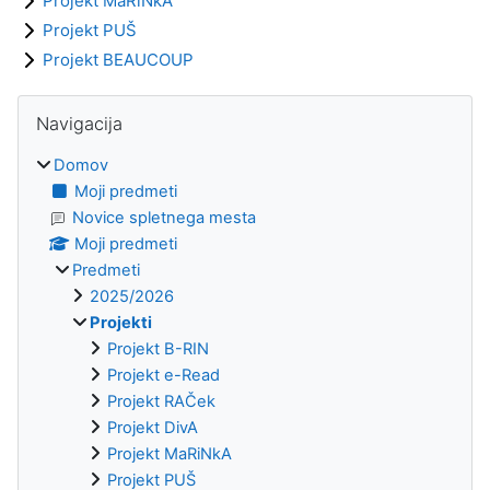
Projekt MaRiNkA
Projekt PUŠ
Projekt BEAUCOUP
Bloki
Preskoči Navigacija
Navigacija
Domov
Moji predmeti
Novice spletnega mesta
Moji predmeti
Predmeti
2025/2026
Projekti
Projekt B-RIN
Projekt e-Read
Projekt RAČek
Projekt DivA
Projekt MaRiNkA
Projekt PUŠ