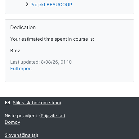
Projekt BEAUCOUP
Preskoči Dedication
Dedication
Your estimated time spent in course is:
Brez
Last updated: 8/08/26, 01:10
Full report
Supplementary blocks
Stik s skrbnikom strani
Niste prijavljeni. (
Prijavite se
)
Domov
Slovenščina ‎(sl)‎