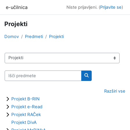
Preskoči na glavno vsebino
e-učilnica
Niste prijavljeni. (
Prijavite se
)
Projekti
Domov
Predmeti
Projekti
Kategorije predmetov
Išči predmete
Išči predmete
Razširi vse
Projekt B-RIN
Projekt e-Read
Projekt RAČek
Projekt DivA