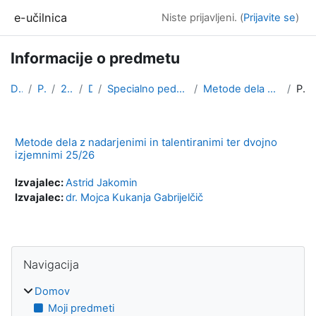
Preskoči na glavno vsebino
e-učilnica
Niste prijavljeni. (
Prijavite se
)
Informacije o predmetu
Domov
Predmeti
2025/2026
Drugo
Specialno pedagoško izpopolnjevanje za učitelje ot...
Metode dela z nadarjenimi in talentiranimi ter dvo...
Povzetek
Metode dela z nadarjenimi in talentiranimi ter dvojno
izjemnimi 25/26
Izvajalec:
Astrid Jakomin
Izvajalec:
dr. Mojca Kukanja Gabrijelčič
Bloki
Preskoči Navigacija
Navigacija
Domov
Moji predmeti