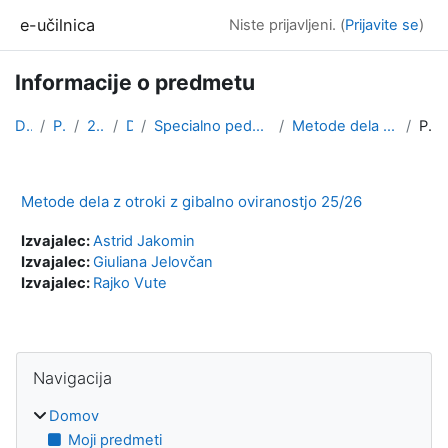
Preskoči na glavno vsebino
e-učilnica
Niste prijavljeni. (
Prijavite se
)
Informacije o predmetu
Domov
Predmeti
2025/2026
Drugo
Specialno pedagoško izpopolnjevanje za učitelje ot...
Metode dela z otroki z gibalno oviranostjo 25/26
Povzetek
Metode dela z otroki z gibalno oviranostjo 25/26
Izvajalec:
Astrid Jakomin
Izvajalec:
Giuliana Jelovčan
Izvajalec:
Rajko Vute
Bloki
Preskoči Navigacija
Navigacija
Domov
Moji predmeti