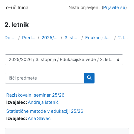
Preskoči na glavno vsebino
e-učilnica
Niste prijavljeni. (
Prijavite se
)
2. letnik
Domov
Predmeti
2025/2026
3. stopnja
Edukacijske vede
2. letnik
Kategorije predmetov
Išči predmete
Išči predmete
Raziskovalni seminar 25/26
Izvajalec:
Andreja Istenič
Statistične metode v edukaciji 25/26
Izvajalec:
Ana Slavec
Bloki
Preskoči Navigacija