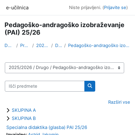
Preskoči na glavno vsebino
e-učilnica
Niste prijavljeni. (
Prijavite se
)
Pedagoško-andragoško izobraževanje
(PAI) 25/26
Domov
Predmeti
2025/2026
Drugo
Pedagoško-andragoško izobraževanje (PAI) 25/26
Kategorije predmetov
Išči predmete
Išči predmete
Razširi vse
SKUPINA A
SKUPINA B
Specialna didaktika (glasba) PAI 25/26
Izvajalec:
Astrid Jakomin