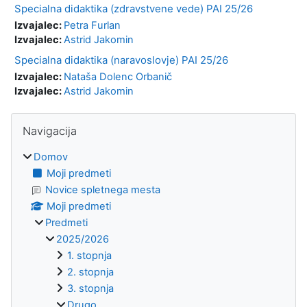
Specialna didaktika (zdravstvene vede) PAI 25/26
Izvajalec:
Petra Furlan
Izvajalec:
Astrid Jakomin
Specialna didaktika (naravoslovje) PAI 25/26
Izvajalec:
Nataša Dolenc Orbanič
Izvajalec:
Astrid Jakomin
Bloki
Preskoči Navigacija
Navigacija
Domov
Moji predmeti
Novice spletnega mesta
Moji predmeti
Predmeti
2025/2026
1. stopnja
2. stopnja
3. stopnja
Drugo